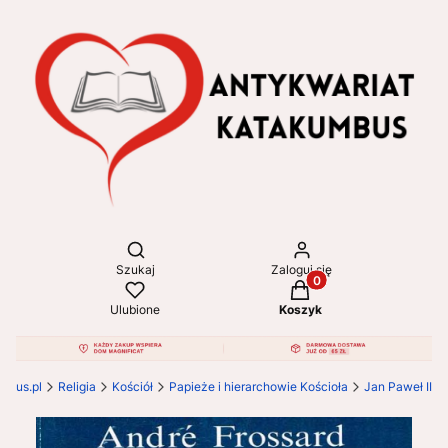
Otwórz wyszukiwarkę
Szukaj
Zaloguj się
Produkty w koszyku: 
Ulubione
Koszyk
mbus.pl
Religia
Kościół
Papieże i hierarchowie Kościoła
Jan Paweł II