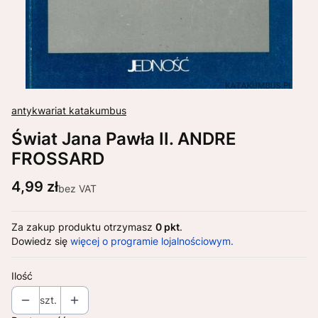
antykwariat katakumbus
Świat Jana Pawła II. ANDRE
FROSSARD
Cena
4,99 zł
bez VAT
Za zakup produktu otrzymasz
0 pkt
.
Dowiedz się
więcej o programie lojalnościowym.
Ilość
szt.