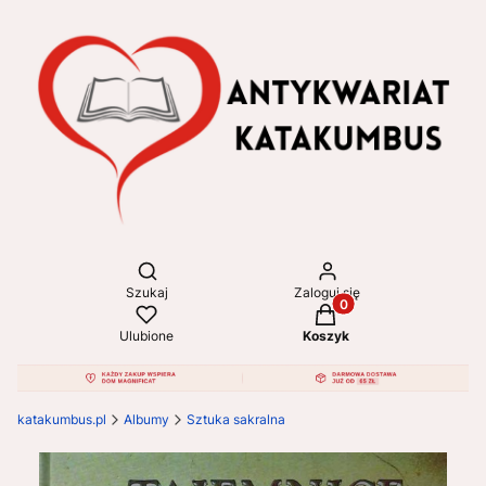
Otwórz wyszukiwarkę
Szukaj
Zaloguj się
Produkty w koszyku: 
Ulubione
Koszyk
katakumbus.pl
Albumy
Sztuka sakralna