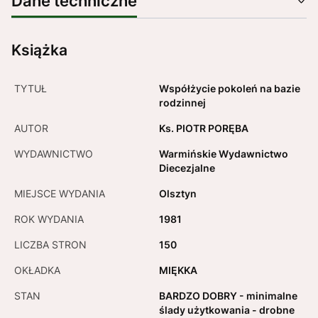
Dane techniczne
Książka
TYTUŁ
Współżycie pokoleń na bazie
rodzinnej
AUTOR
Ks. PIOTR PORĘBA
WYDAWNICTWO
Warmińskie Wydawnictwo
Diecezjalne
MIEJSCE WYDANIA
Olsztyn
ROK WYDANIA
1981
LICZBA STRON
150
OKŁADKA
MIĘKKA
STAN
BARDZO DOBRY - minimalne
ślady użytkowania - drobne