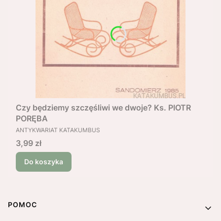
Czy będziemy szczęśliwi we dwoje? Ks. PIOTR
PORĘBA
PRODUCENT
ANTYKWARIAT KATAKUMBUS
Cena
3,99 zł
Do koszyka
Linki w stopce
POMOC