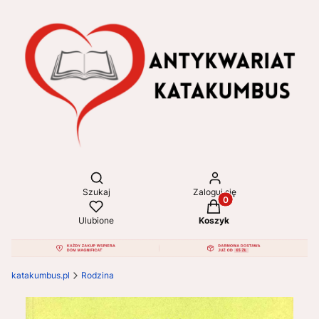
Otwórz wyszukiwarkę
Szukaj
Zaloguj się
Produkty w koszyku: 
Ulubione
Koszyk
katakumbus.pl
Rodzina