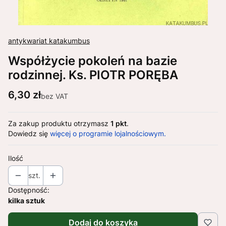
antykwariat katakumbus
Współżycie pokoleń na bazie
rodzinnej. Ks. PIOTR PORĘBA
Cena
6,30 zł
bez VAT
Za zakup produktu otrzymasz
1 pkt
.
Dowiedz się
więcej o programie lojalnościowym.
Ilość
szt.
Dostępność:
kilka sztuk
Dodaj do koszyka