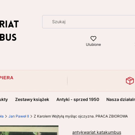
Ulubione
ukty
Zestawy książek
Antyki - sprzed 1950
Nasza działal
oła
Jan Paweł II
Z Karolem Wojtyłą myśląc ojczyzna. PRACA ZBIOROWA
antykwariat katakumbus