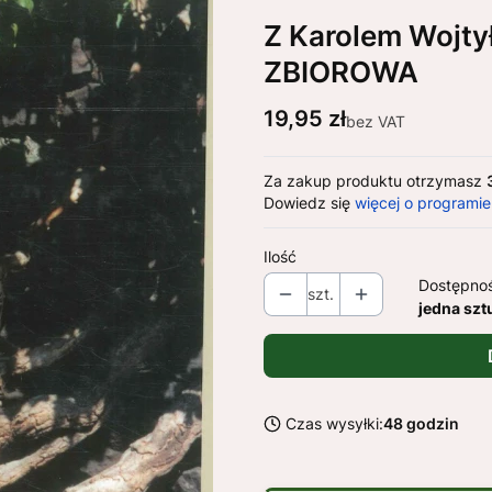
Z Karolem Wojty
ZBIOROWA
Cena
19,95 zł
bez VAT
Za zakup produktu otrzymasz
Dowiedz się
więcej o programie
Ilość
Dostępno
szt.
jedna szt
Czas wysyłki:
48 godzin