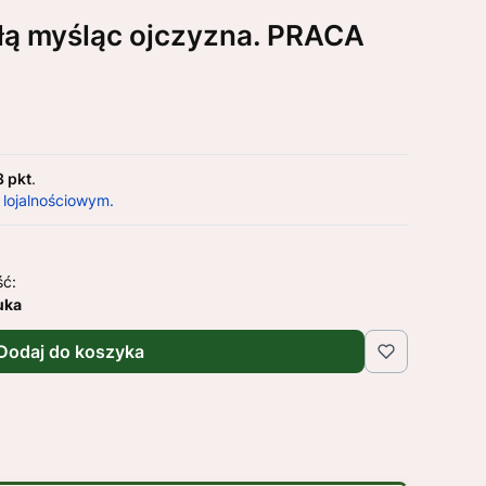
łą myśląc ojczyzna. PRACA
3 pkt
.
 lojalnościowym.
ść:
uka
Dodaj do koszyka