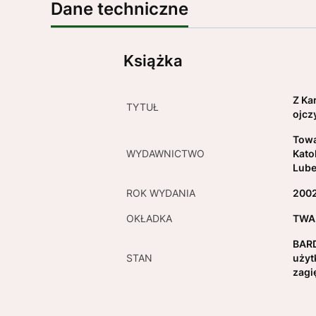
Dane techniczne
Książka
Z Ka
TYTUŁ
ojcz
Tow
WYDAWNICTWO
Kato
Lube
ROK WYDANIA
200
OKŁADKA
TWA
BARD
STAN
użyt
zagi