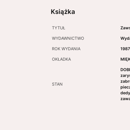
Książka
TYTUŁ
Zaws
WYDAWNICTWO
Wyda
ROK WYDANIA
198
OKŁADKA
MIĘ
DOBR
zary
zabr
STAN
piec
dedy
zawa