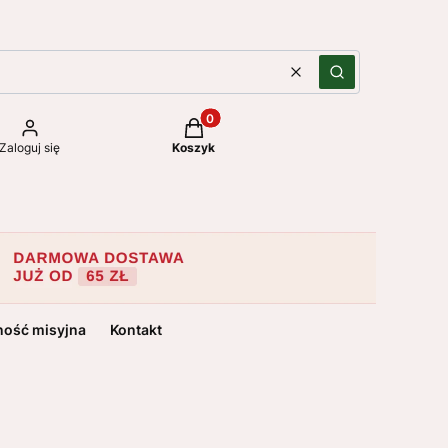
Wyczyść
Szukaj
Produkty w koszyku: 0. Zobacz szc
Zaloguj się
Koszyk
ność misyjna
Kontakt