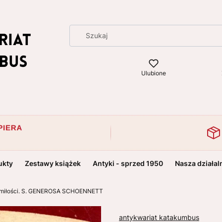
Ulubione
ukty
Zestawy książek
Antyki - sprzed 1950
Nasza działal
 miłości. S. GENEROSA SCHOENNETT
antykwariat katakumbus