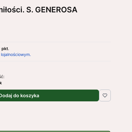
iłości. S. GENEROSA
1 pkt
.
 lojalnościowym.
ść:
k
Dodaj do koszyka