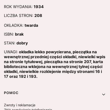
ROK WYDANIA:
1934
LICZBA STRON:
208
OKŁADKA:
twarda
ISBN:
brak
STAN:
dobry
UWAGI:
okładka lekko powycierana, pieczątka na
wewnętrznej przedniej części okładki, niewielki wpis
na stronie tytułowej, pieczątka na stronie 207, karta
biblioteczna wklejona na wewnętrznej tylnej części
okładki, niewielkie rozklejenie między stronami 16 i
17 oraz 192 i 193.
Linki w stopce
POMOC
Zwroty i reklamacje
Złóż zamówienie telefonicznie