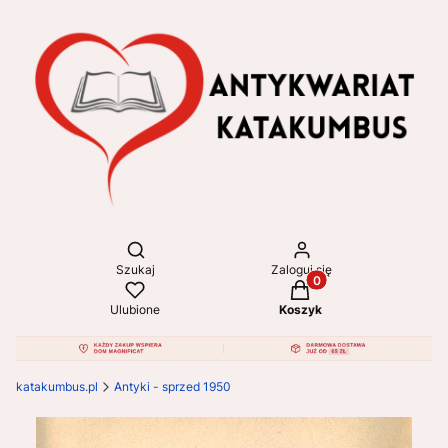
Otwórz wyszukiwarkę
Szukaj
Zaloguj się
Produkty w koszyku: 
Ulubione
Koszyk
katakumbus.pl
Antyki - sprzed 1950