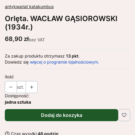
antykwariat katakumbus
Orlęta. WACŁAW GĄSIOROWSKI
(1934r.)
Cena
68,90 zł
bez VAT
Za zakup produktu otrzymasz
13 pkt
.
Dowiedz się
więcej o programie lojalnościowym.
Ilość
szt.
Dostępność:
jedna sztuka
Dodaj do koszyka
Czas wysyłki:
48 godzin