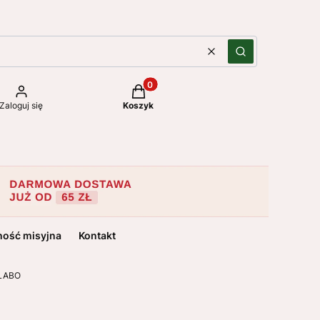
Wyczyść
Szukaj
Produkty w koszyku: 0. Zobacz szc
Zaloguj się
Koszyk
ność misyjna
Kontakt
 LABO