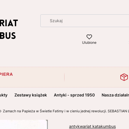
Ulubione
ukty
Zestawy książek
Antyki - sprzed 1950
Nasza działal
Zamach na Papieża w Świetle Fatimy i w cieniu jednej rewolucji. SEBASTIAN
antykwariat katakumbus