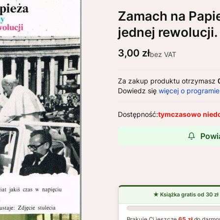
Zamach na Papież
jednej rewolucj
Cena
3,00 zł
bez VAT
Za zakup produktu otrzymasz
Dowiedz się
więcej o programie
Dostępność:
tymczasowo nied
Powi
Brakuje Ci jeszcze
65 zł
do darmo