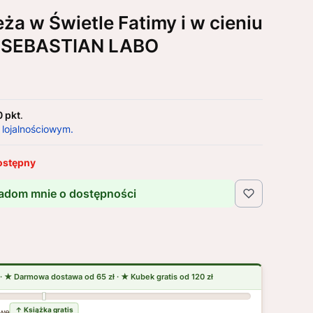
a w Świetle Fatimy i w cieniu
i. SEBASTIAN LABO
0 pkt
.
 lojalnościowym.
ostępny
adom mnie o dostępności
wej dostawy