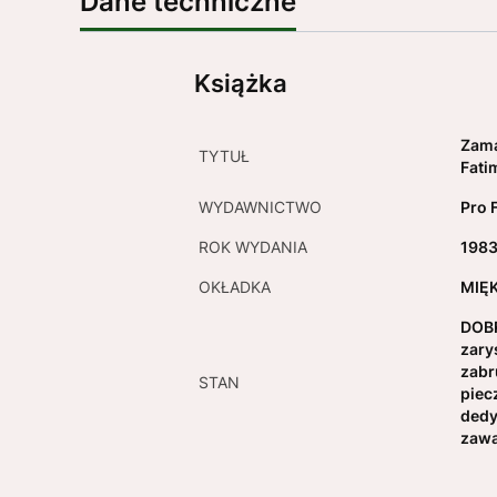
Dane techniczne
Książka
Zama
TYTUŁ
Fati
WYDAWNICTWO
Pro 
ROK WYDANIA
198
OKŁADKA
MIĘ
DOBR
zary
zabr
STAN
piec
dedy
zawa