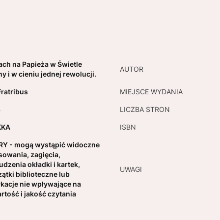
ch na Papieża w Świetle
AUTOR
my i w cieniu jednej rewolucji.
Fratribus
MIEJSCE WYDANIA
3
LICZBA STRON
KKA
ISBN
Y - mogą wystąpić widoczne
sowania, zagięcia,
udzenia okładki i kartek,
UWAGI
zątki biblioteczne lub
kacje nie wpływające na
rtość i jakość czytania