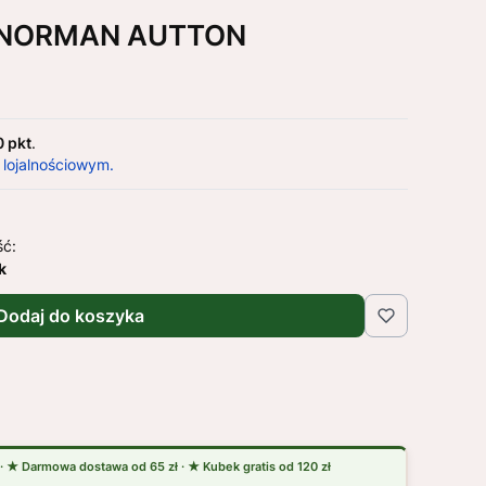
s. NORMAN AUTTON
0 pkt
.
 lojalnościowym.
ść:
k
Dodaj do koszyka