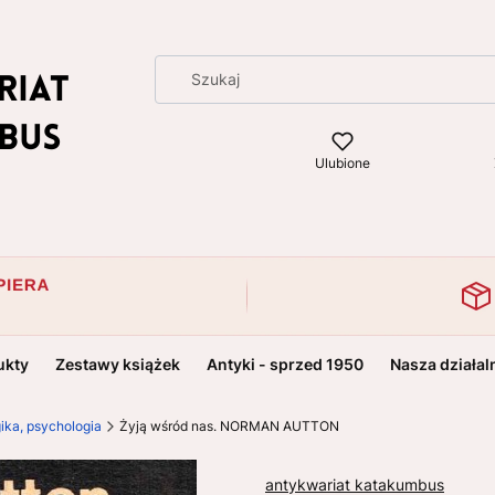
Ulubione
ukty
Zestawy książek
Antyki - sprzed 1950
Nasza działal
ika, psychologia
Żyją wśród nas. NORMAN AUTTON
antykwariat katakumbus