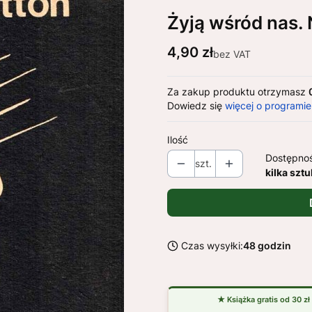
Żyją wśród na
Cena
4,90 zł
bez VAT
Za zakup produktu otrzymasz
Dowiedz się
więcej o programie
Ilość
Dostępno
szt.
kilka sztu
Czas wysyłki:
48 godzin