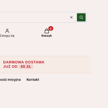
Wyczyść
Szukaj
Produkty w koszyku: 0. Zobacz szc
Zaloguj się
Koszyk
ność misyjna
Kontakt