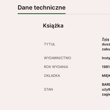
Dane techniczne
Książka
Żyją
TYTUŁ
dusz
zabu
WYDAWNICTWO
Inst
ROK WYDANIA
1981
OKŁADKA
MIĘ
BARD
STAN
użyt
zagi