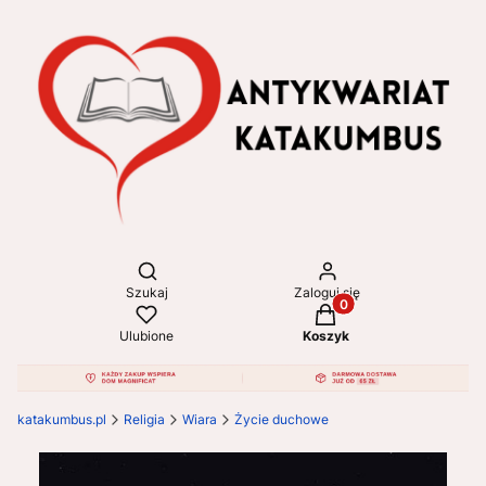
Otwórz wyszukiwarkę
Szukaj
Zaloguj się
Produkty w koszyku: 
Ulubione
Koszyk
katakumbus.pl
Religia
Wiara
Życie duchowe