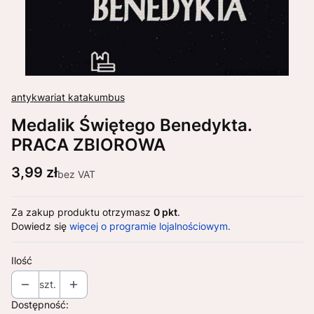
antykwariat katakumbus
Medalik Świętego Benedykta.
PRACA ZBIOROWA
Cena
3,99 zł
bez VAT
Za zakup produktu otrzymasz
0 pkt
.
Dowiedz się
więcej o programie lojalnościowym.
Ilość
szt.
Dostępność: