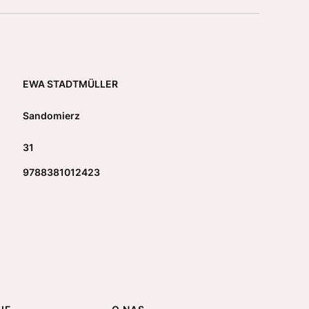
EWA STADTMÜLLER
Sandomierz
31
9788381012423