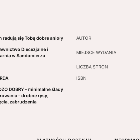
h radują się Tobą dobre anioły
AUTOR
wnictwo Diecezjalne i
MIEJSCE WYDANIA
arnia w Sandomierzu
9
LICZBA STRON
RDA
ISBN
ZO DOBRY - minimalne ślady
kowania - drobne rysy,
ęcia, zabrudzenia