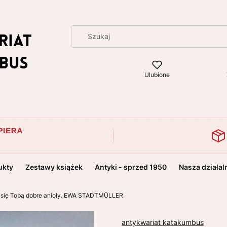
Ulubione
ukty
Zestawy książek
Antyki - sprzed 1950
Nasza działal
ą się Tobą dobre anioły. EWA STADTMÜLLER
antykwariat katakumbus