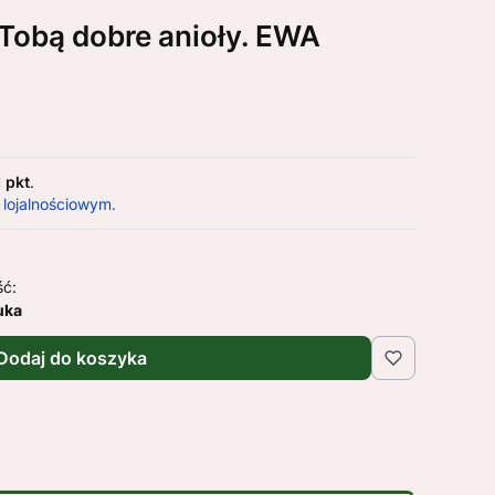
 Tobą dobre anioły. EWA
1 pkt
.
 lojalnościowym.
ść:
uka
Dodaj do koszyka