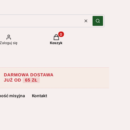
Wyczyść
Szukaj
Produkty w koszyku: 0. Zobacz szc
Zaloguj się
Koszyk
ność misyjna
Kontakt