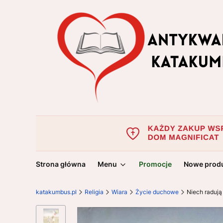
Strona główna
Menu
Promocje
Nowe prod
katakumbus.pl
Religia
Wiara
Życie duchowe
Niech raduj