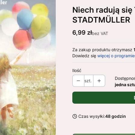
Niech radują się
STADTMÜLLER
Cena
6,99 zł
bez VAT
Za zakup produktu otrzymasz
Dowiedz się
więcej o programie
Ilość
Dostępno
szt.
jedna szt
Czas wysyłki:
48 godzin