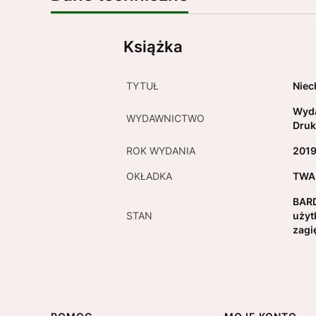
Książka
TYTUŁ
Niec
Wyda
WYDAWNICTWO
Druk
ROK WYDANIA
201
OKŁADKA
TWA
BARD
STAN
użyt
zagi