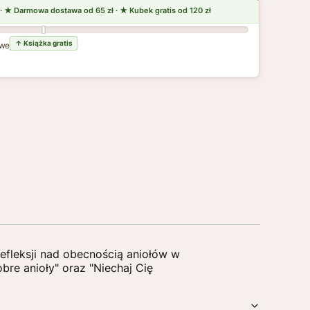
wej dostawy
refleksji nad obecnością aniołów w
re anioły" oraz "Niechaj Cię