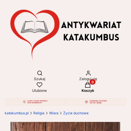
Otwórz wyszukiwarkę
Szukaj
Zaloguj się
Produkty w koszyku: 
Ulubione
Koszyk
katakumbus.pl
Religia
Wiara
Życie duchowe