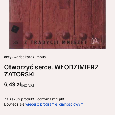
antykwariat katakumbus
Otworzyć serce. WŁODZIMIERZ
ZATORSKI
Cena
6,49 zł
bez VAT
Za zakup produktu otrzymasz
1 pkt
.
Dowiedz się
więcej o programie lojalnościowym.