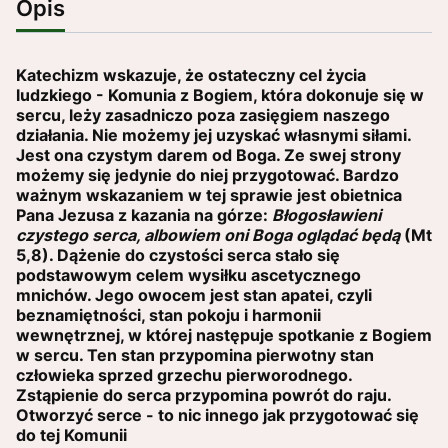
Opis
Katechizm wskazuje, że ostateczny cel życia
ludzkiego - Komunia z Bogiem, która dokonuje się w
sercu, leży zasadniczo poza zasięgiem naszego
działania. Nie możemy jej uzyskać własnymi siłami.
Jest ona czystym darem od Boga. Ze swej strony
możemy się jedynie do niej przygotować. Bardzo
ważnym wskazaniem w tej sprawie jest obietnica
Pana Jezusa z kazania na górze:
Błogosła­wieni
czystego serca, albowiem oni Boga oglądać będą
(Mt
5,8). Dążenie do czystości serca stało się
podstawowym celem wysiłku ascetycznego
mnichów. Jego owocem jest stan apatei, czyli
beznamiętności, stan pokoju i harmonii
wewnętrznej, w której następuje spotkanie z Bogiem
w sercu. Ten stan przypomina pierwotny stan
człowieka sprzed grzechu pierworodnego.
Zstąpienie do serca przypomina powrót do raju.
Otworzyć serce - to nic innego jak przygotować się
do tej Komunii