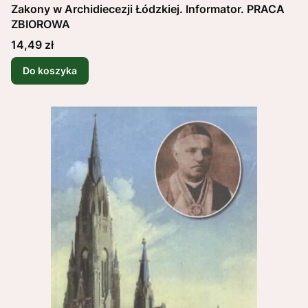
Zakony w Archidiecezji Łódzkiej. Informator. PRACA
ZBIOROWA
Cena
14,49 zł
Do koszyka