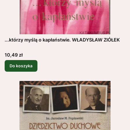
...którzy myślą o kapłaństwie. WŁADYSŁAW ZIÓŁEK
Cena
10,49 zł
Do koszyka