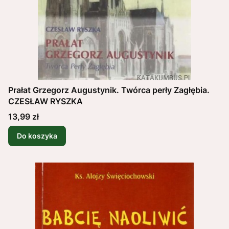
Prałat Grzegorz Augustynik. Twórca perły Zagłębia.
CZESŁAW RYSZKA
Cena
13,99 zł
Do koszyka