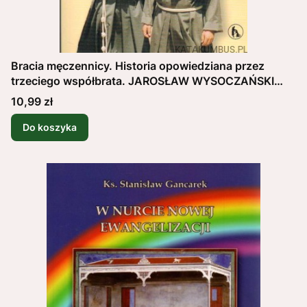
Bracia męczennicy. Historia opowiedziana przez
trzeciego współbrata. JAROSŁAW WYSOCZAŃSKI
OFMConv, ALBERTO FRISO
Cena
10,99 zł
Do koszyka