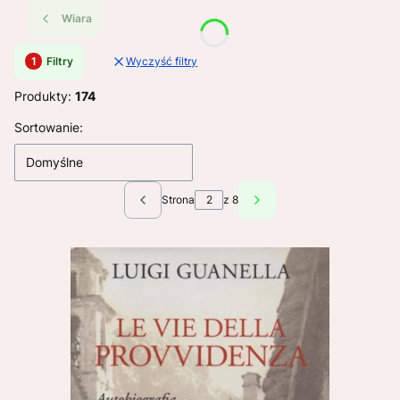
Wiara
Filtry
Wyczyść filtry
Produkty:
174
Lista produktów
Sortowanie:
Domyślne
Strona
z 8
Poprzednie produkty
Następne produkty