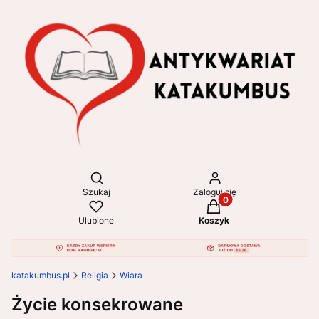
Otwórz wyszukiwarkę
Szukaj
Zaloguj się
Produkty w koszyku: 
Ulubione
Koszyk
katakumbus.pl
Religia
Wiara
Życie konsekrowane