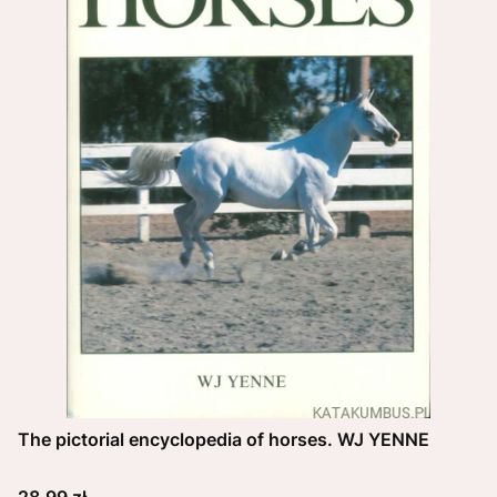
The pictorial encyclopedia of horses. WJ YENNE
Cena
28,99 zł