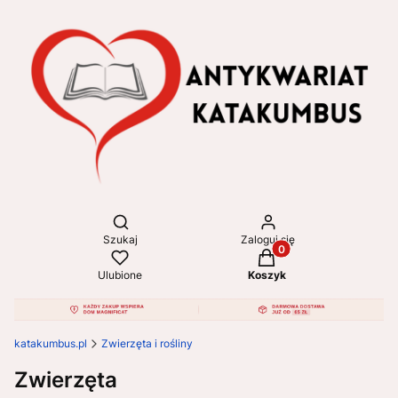
Otwórz wyszukiwarkę
Szukaj
Zaloguj się
Produkty w koszyku: 
Ulubione
Koszyk
katakumbus.pl
Zwierzęta i rośliny
Zwierzęta