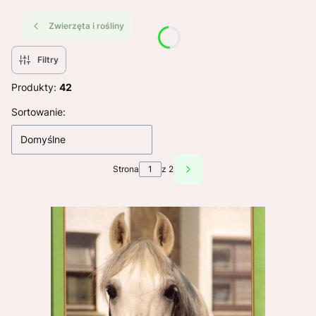
Zwierzęta i rośliny
Filtry
Produkty:
42
Lista produktów
Sortowanie:
Domyślne
Strona
z 2
Następne produkty