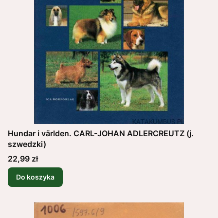
Hundar i världen. CARL-JOHAN ADLERCREUTZ (j.
szwedzki)
Cena
22,99 zł
Do koszyka